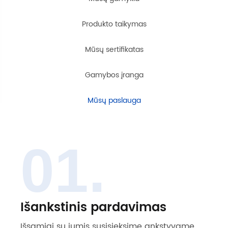
Produkto taikymas
Mūsų sertifikatas
Gamybos įranga
Mūsų paslauga
01.
Išankstinis pardavimas
Išsamiai su jumis susisieksime ankstyvame