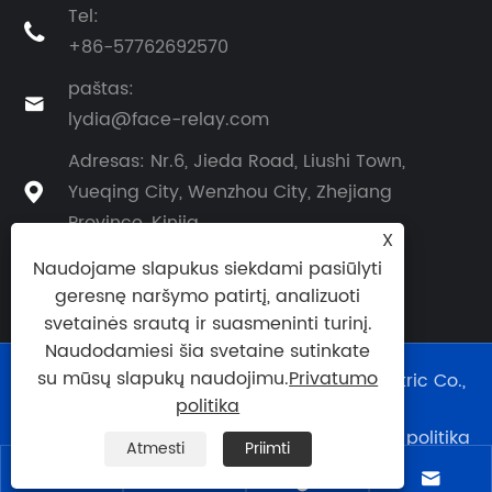
Tel:

+86-57762692570
paštas:

lydia@face-relay.com
Adresas: Nr.6, Jieda Road, Liushi Town,
Yueqing City, Wenzhou City, Zhejiang

Province, Kinija
X
Naudojame slapukus siekdami pasiūlyti
geresnę naršymo patirtį, analizuoti
svetainės srautą ir suasmeninti turinį.
Naudodamiesi šia svetaine sutinkate
su mūsų slapukų naudojimu.
Privatumo
Autoriaus teisės © 2025 Yueqing Face Electric Co.,
Ltd. Visos teisės saugomos.
politika
Links
|
Sitemap
|
RSS
|
XML
|
Privatumo politika
Atmesti
Priimti
|



