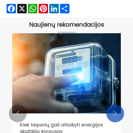
Facebook
X
WhatsApp
Pinterest
LinkedIn
Share
Naujienų rekomendacijos


Kiek laipsnių gali atlaikyti energijos
skaitiklio korpusas