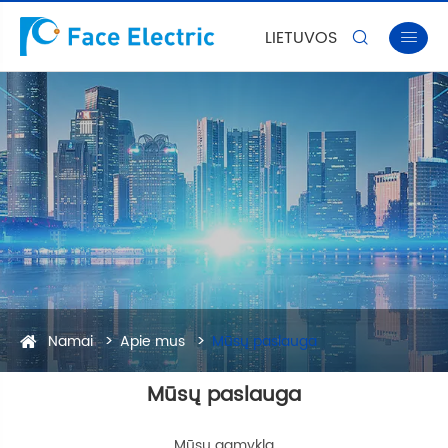
LIETUVOS


Namai
Apie mus
Mūsų paslauga
Mūsų paslauga
Mūsų gamykla