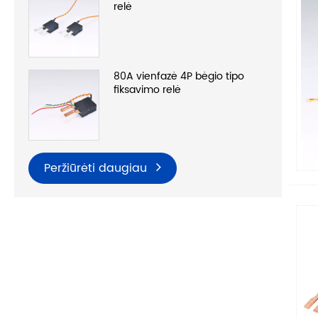
relė
80A vienfazė 4P bėgio tipo
fiksavimo relė
Peržiūrėti daugiau