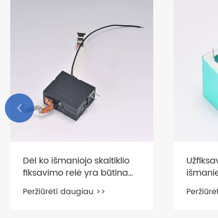

Dėl ko išmaniojo skaitiklio
Užfiksa
fiksavimo relė yra būtina
išmani
šiuolaikiniame energijos
nemato
Peržiūrėti daugiau >>
Peržiūrė
valdyme?
taupym