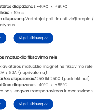
tūros diapazonas:
-40°C iki +85°C
ikas:
< 10ms
io diapazoną:
Vartotojai gali tinkinti viršįtampio /
tatymus
>
Siųsti užklausą >>
ros matuoklio fiksavimo relė
klaviatūros matuoklio magnetinė fiksavimo relė
0A / 80A (neprivaloma)
aržos diapazonas:
125Ω iki 250Ω (pasirinktinai)
tūros diapazonas:
-40°C iki +85°C
zainas, lengvas transportavimas ir montavimas.
>
Siųsti užklausą >>