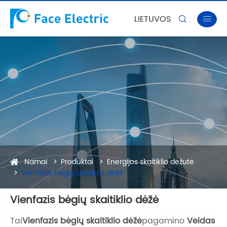
LIETUVOS


Namai
Produktai
Energijos skaitiklio dėžutė
Vienfazis bėgių skaitiklio dėžė
Vienfazis bėgių skaitiklio dėžė
Tai
Vienfazis bėgių skaitiklio dėžė
pagamino
Veidas