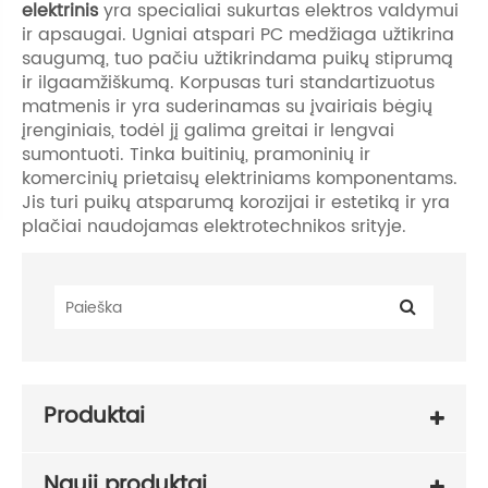
elektrinis
yra specialiai sukurtas elektros valdymui
ir apsaugai. Ugniai atspari PC medžiaga užtikrina
saugumą, tuo pačiu užtikrindama puikų stiprumą
ir ilgaamžiškumą. Korpusas turi standartizuotus
matmenis ir yra suderinamas su įvairiais bėgių
įrenginiais, todėl jį galima greitai ir lengvai
sumontuoti. Tinka buitinių, pramoninių ir
komercinių prietaisų elektriniams komponentams.
Jis turi puikų atsparumą korozijai ir estetiką ir yra
plačiai naudojamas elektrotechnikos srityje.
Produktai
Nauji produktai