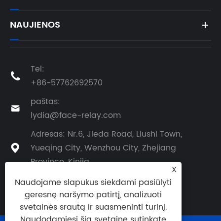
NAUJIENOS
Tel:

+86-57762692570
paštas:

lydia@face-relay.com
Adresas: Nr.6, Jieda Road, Liushi Town,
Yueqing City, Wenzhou City, Zhejiang

Province, Kinija
X
Naudojame slapukus siekdami pasiūlyti
geresnę naršymo patirtį, analizuoti
svetainės srautą ir suasmeninti turinį.
Naudodamiesi šia svetaine sutinkate