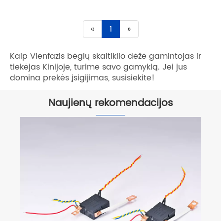
«
1
»
Kaip Vienfazis bėgių skaitiklio dėžė gamintojas ir
tiekėjas Kinijoje, turime savo gamyklą. Jei jus
domina prekės įsigijimas, susisiekite!
Naujienų rekomendacijos
Koks yra pagrindinis fiksavimo relės
pranašumas?
Peržiūrėti daugiau >>