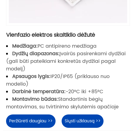
Vienfazio elektros skaitiklio dėžutė
Medžiaga:
PC antipireno medžiaga
Dydžių diapazonas:
Įvairūs pasirenkami dydžiai
(gali būti pateikiami konkretūs dydžiai pagal
modelį)
Apsaugos lygis:
IP20/IP65 (priklauso nuo
modelio)
Darbinė temperatūra:
-20°C iki +85°C
Montavimo būdas:
Standartinis bėgių
montavimas, su tvirtinimo skylutėmis apačioje
Peržiūrėti daugiau >>
Siųsti užklausą >>