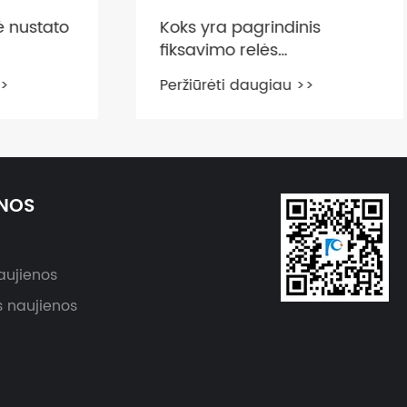
nustato
Koks yra pagrindinis
fiksavimo relės
pranašumas?
Peržiūrėti daugiau >>
NOS
aujienos
 naujienos