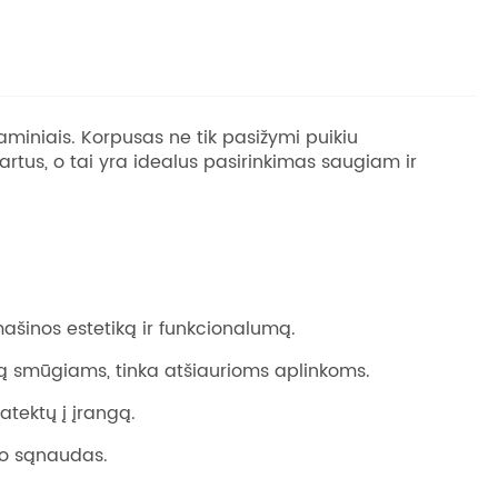
 gaminiais. Korpusas ne tik pasižymi puikiu
artus, o tai yra idealus pasirinkimas saugiam ir
ašinos estetiką ir funkcionalumą.
umą smūgiams, tinka atšiaurioms aplinkoms.
atektų į įrangą.
bo sąnaudas.