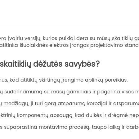
 yra įvairių versijų, kurios puikiai dera su mūsų skaitiklių
titinka šiuolaikinės elektros įrangos projektavimo stand
 skaitiklių dėžutės savybės?
inus, kad atitiktų skirtingų įrengimo aplinkų poreikius.
ndų suderinamumą su mūsų gaminiais ir pagerina visos m
ių medžiagų, ji turi gerą atsparumą korozijai ir atspar
elektrinių komponentų apsaugą, kad dulkės ir drėgmė nep
os supaprastina montavimo procesą, taupo laiką ir dar