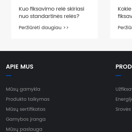
Kuo fiksavimo relė skiriasi
Kokie y
nuo standartinės relės?
fiksavi
Peržiūrėti daugiau >>
Peržiūrė
APIE MUS
PROD
Mūsų gamykla
Užfiks
Produkto taikymas
Energij
Mūsų sertifikatas
Srovės
Gamybos įranga
Mūsų paslauga