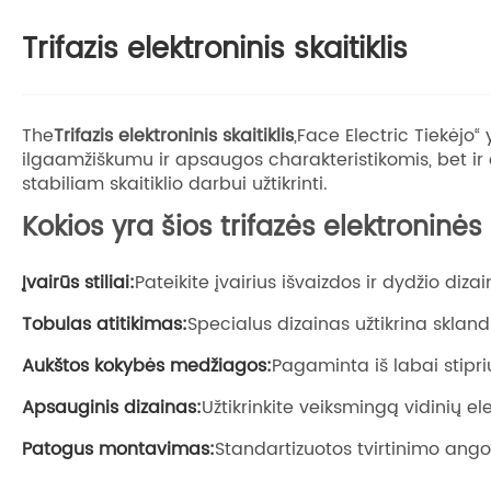
Trifazis elektroninis skaitiklis
The
Trifazis elektroninis skaitiklis
„Face Electric Tiekėjo“
ilgaamžiškumu ir apsaugos charakteristikomis, bet ir a
stabiliam skaitiklio darbui užtikrinti.
Kokios yra šios trifazės elektroninės
Įvairūs stiliai:
Pateikite įvairius išvaizdos ir dydžio diza
Tobulas atitikimas:
Specialus dizainas užtikrina skla
Aukštos kokybės medžiagos:
Pagaminta iš labai stipr
Apsauginis dizainas:
Užtikrinkite veiksmingą vidinių 
Patogus montavimas:
Standartizuotos tvirtinimo ang