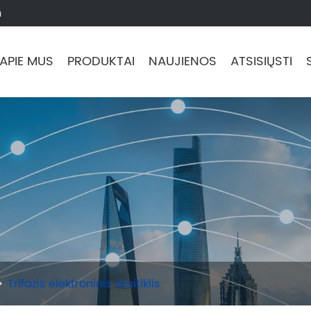
m
APIE MUS
PRODUKTAI
NAUJIENOS
ATSISIŲSTI
Trifazis elektroninis skaitiklis