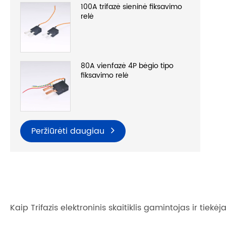
100A trifazė sieninė fiksavimo
relė
80A vienfazė 4P bėgio tipo
fiksavimo relė
Peržiūrėti daugiau
Kaip Trifazis elektroninis skaitiklis gamintojas ir tiekė