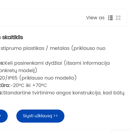
View as
 skaitiklis
 stiprumo plastikas / metalas (priklauso nuo
s:
Keli pasirenkami dydžiai (išsami informacija
onkretų modelį)
P20/IP65 (priklauso nuo modelio)
ūra:
-20°C iki +70°C
s:
Standartinė tvirtinimo angos konstrukcija, kad būtų
>
Siųsti užklausą >>