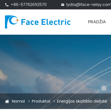
+86-57762692570
lydia@face-relay.co


PRADŽIA
Namai
Produktai
Energijos skaitiklio dėžutė