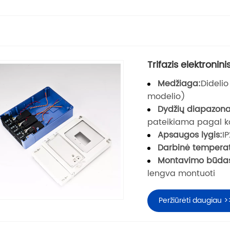
Trifazis elektroninis
Medžiaga:
Didelio
modelio)
Dydžių diapazona
pateikiama pagal k
Apsaugos lygis:
I
Darbinė temperat
Montavimo būda
lengva montuoti
Peržiūrėti daugiau >