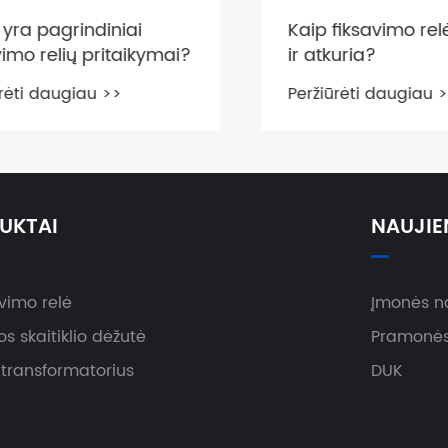
ra pagrindiniai
Kaip fiksavimo relė 
mo relių pritaikymai?
ir atkuria?
ti daugiau >>
Peržiūrėti daugiau >>
UKTAI
NAUJIE
avimo relė
Įmonės n
os skaitiklio dėžutė
Pramonės
 transformatorius
DUK